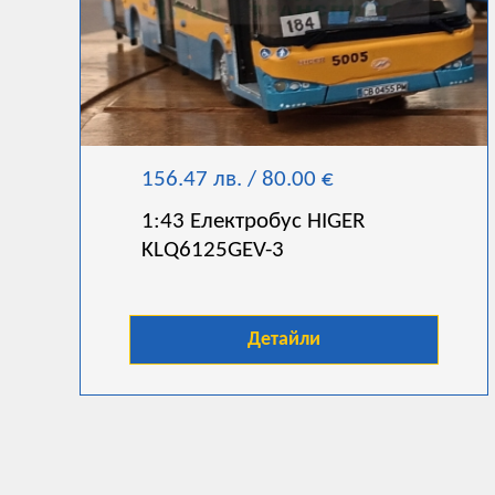
156.47 лв. / 80.00 €
1:43 Електробус HIGER
KLQ6125GEV-3
Детайли
Автобуси
Тролеи
Трамваи
ЖП
Други
За нас
© 2026 Модели градски транспорт