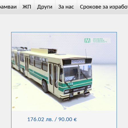
рамваи
ЖП
Други
За нас
Срокове за израбо
176.02 лв. / 90.00 €