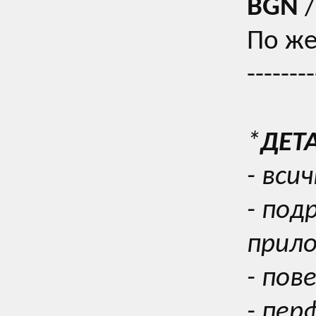
BGN
/
По же
--------
*
ДЕТ
- вси
- под
прил
- пов
- пер