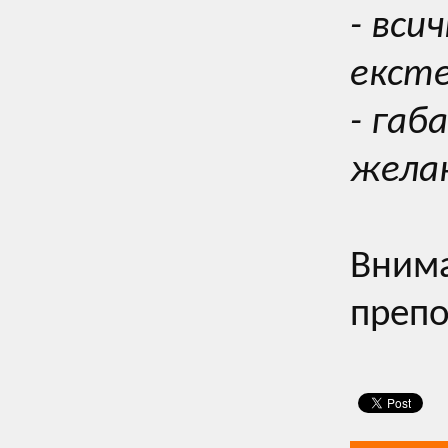
- вси
екст
- габ
жела
Внима
препо