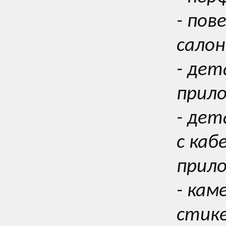
- пов
салон
- дет
прил
- де
с каб
прил
- кам
стике