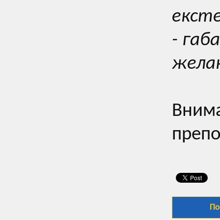
екст
- габ
жела
Внима
препо
По