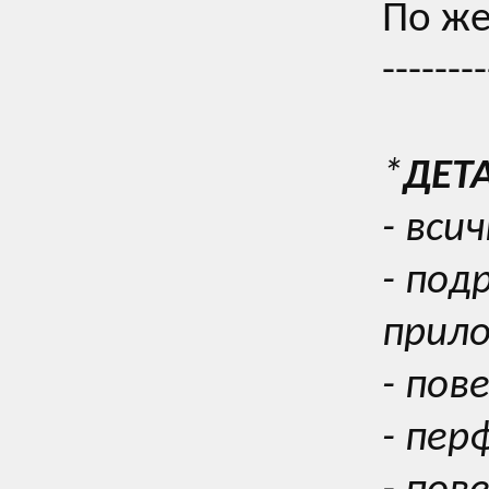
По же
--------
*
ДЕТ
- вси
- под
прил
- пов
- пер