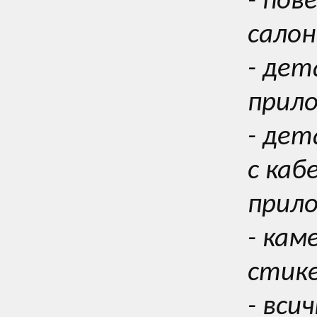
- пов
салон
- дет
прил
- де
с каб
прил
- кам
стике
- вси