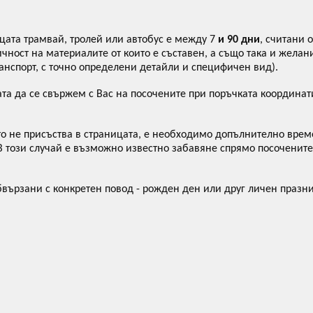
ицата трамвай, тролей или автобус е между 7
и 90 дни
, считани 
ичност на материалите от които е съставен, а също така и жела
анспорт, с точно определени детайли и специфичен вид).
та да се свържем с Вас на посочените при поръчката координа
о не присъства в страницата, е необходимо допълнително време
В този случай е възможно известно забавяне спрямо посочените
вързани с конкретен повод - рожден ден или друг личен празни