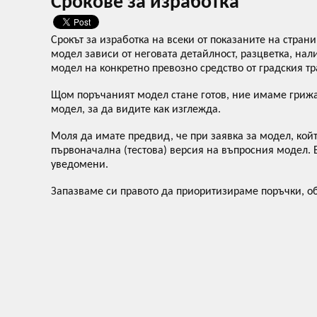
Срокове за изработка
Срокът за изработка на всеки от показаните на стран
модел зависи от неговата детайлност, разцветка, нал
модел на конкретно превозно средство от градския тр
Щом поръчаният модел стане готов, ние имаме грижа
модел, за да видите как изглежда.
Моля да имате предвид, че при заявка за модел, койт
първоначална (тестова) версия на въпросния модел. 
уведомени.
Запазваме си правото да приоритизираме поръчки, об