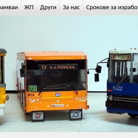
рамваи
ЖП
Други
За нас
Срокове за израбо