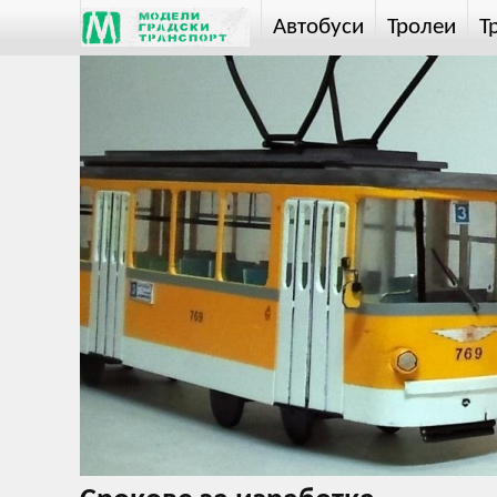
Автобуси
Тролеи
Т