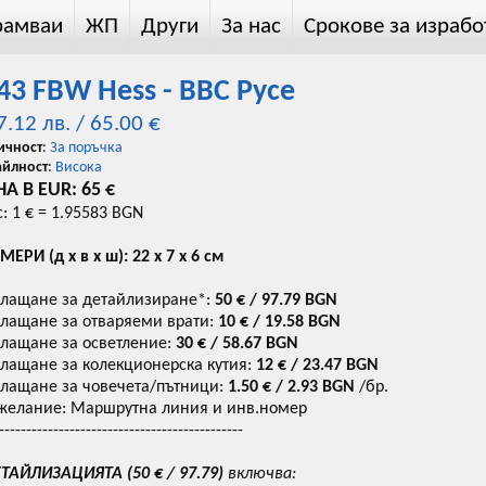
рамваи
ЖП
Други
За нас
Срокове за израбо
43 FBW Hess - BBC Русе
7.12 лв. / 65.00 €
ичност
:
За поръчка
айлност
:
Висока
А В EUR: 65 €
с: 1 € = 1.95583 BGN
МЕРИ (д х в х ш): 22 х 7 х 6 см
лащане за детайлизиране*:
50
€ / 97.79 BGN
лащане за отваряеми врати:
10
€ / 19.58 BGN
лащане за осветление:
30
€ / 58.67 BGN
лащане за колекционерска кутия:
12
€ /
23.47
BGN
лащане за човечета/пътници:
1.50
€ / 2.93 BGN
/бр.
желание: Маршрутна линия и инв.номер
---------------------------------------------
ТАЙЛИЗАЦИЯТА (
50
€ / 97.79
)
включва: