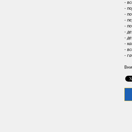
- в
- п
- п
- п
- п
- д
- д
- к
- в
- г
Вни