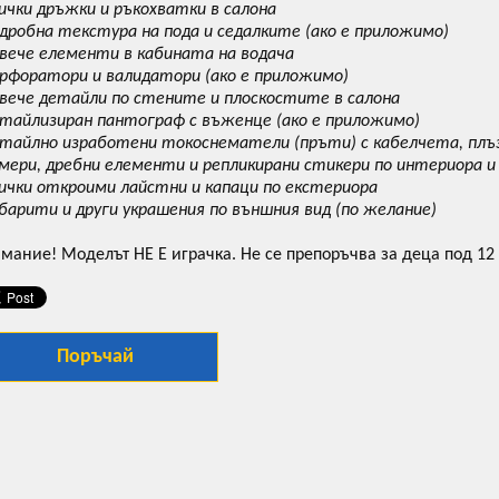
сички дръжки и ръкохватки в салона
одробна текстура на пода и седалките (ако е приложимо)
овече елементи в кабината на водача
ерфоратори и валидатори (ако е приложимо)
овече детайли по стените и плоскостите в салона
етайлизиран пантограф с въженце (ако е приложимо)
етайлно изработени токоснематели (пръти) с кабелчета, плъз
амери, дребни елементи и репликирани стикери по интериора и
сички откроими лайстни и капаци по екстериора
абарити и други украшения по външния вид (по желание)
мание! Моделът НЕ Е играчка. Не се препоръчва за деца под 12
Поръчай