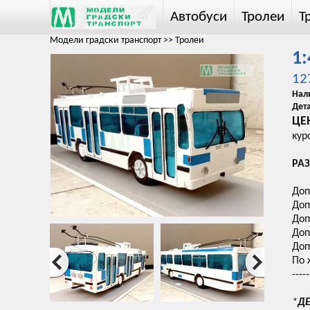
Автобуси
Тролеи
Т
Модели градски транспорт
>>
Тролеи
1:
12
Нал
Дет
ЦЕН
кур
РАЗ
Доп
Доп
Доп
Доп
Доп
По 
-----
*
ДЕ