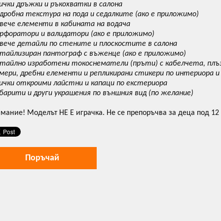
сички дръжки и ръкохватки в салона
одробна текстура на пода и седалките (ако е приложимо)
овече елементи в кабината на водача
ерфоратори и валидатори (ако е приложимо)
овече детайли по стените и плоскостите в салона
етайлизиран пантограф с въженце (ако е приложимо)
етайлно изработени токоснематели (пръти) с кабелчета, плъз
амери, дребни елементи и репликирани стикери по интериора и
сички откроими лайстни и капаци по екстериора
абарити и други украшения по външния вид (по желание)
мание! Моделът НЕ Е играчка. Не се препоръчва за деца под 12
Поръчай