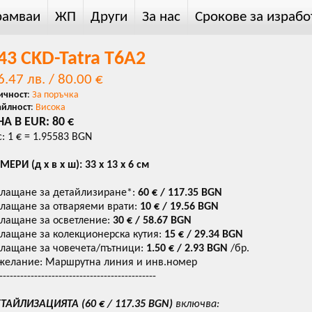
рамваи
ЖП
Други
За нас
Срокове за израбо
43 CKD-Tatra T6A2
6.47 лв. / 80.00 €
ичност
:
За поръчка
айлност
:
Висока
А В EUR: 80 €
с: 1 € = 1.95583 BGN
МЕРИ (д х в х ш): 33 х 13 х 6 см
лащане за детайлизиране*:
60
€ / 117.35 BGN
лащане за отваряеми врати:
10
€ / 19.56 BGN
лащане за осветление:
30
€ / 58.67 BGN
лащане за колекционерска кутия:
15
€ /
29.34
BGN
лащане за човечета/пътници:
1.50
€ / 2.93 BGN
/бр.
желание: Маршрутна линия и инв.номер
---------------------------------------------
ТАЙЛИЗАЦИЯТА (
60
€ / 117.35 BGN
)
включва: