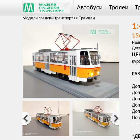
Автобуси
Тролеи
Т
Модели градски транспорт
>>
Трамваи
1:
15
Нал
Дет
ЦЕН
кур
РАЗ
Доп
Доп
Доп
Доп
Доп
По 
-----
*
ДЕ