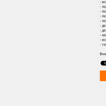
- в
- п
- п
- п
- п
- д
- д
- к
- в
- г
Вни