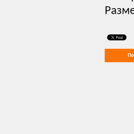
Разме
По