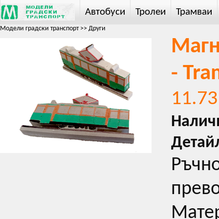
Автобуси
Тролеи
Трамваи
Модели градски транспорт
>>
Други
Магн
- Tr
11.73
Налич
Детай
Ръчно
прево
Матер