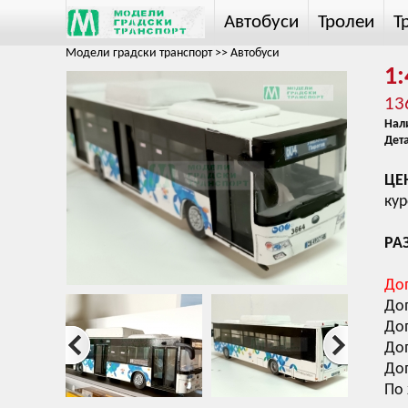
Автобуси
Тролеи
Т
Модели градски транспорт
>>
Автобуси
1
13
Нал
Дет
ЦЕН
кур
РАЗ
До
До
До
До
До
По