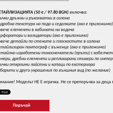
----------------------------------------------
ЕТАЙЛИЗАЦИЯТА (
50
€ / 97.80 BGN
)
включва:
сички дръжки и ръкохватки в салона
одробна текстура на пода и седалките (ако е приложимо)
овече елементи в кабината на водача
ерфоратори и валидатори (ако е приложимо)
овече детайли по стените и плоскостите в салона
етайлизиран пантограф с въженце (ако е приложимо)
етайлно изработени токоснематели (пръти) с кабелчета
амери, дребни елементи и репликирани стикери по инте
сички откроими лайстни и капаци по екстериора
абарити и други украшения по външния вид (по желание)
мание! Моделът НЕ Е играчка. Не се препоръчва за деца 
Поръчай