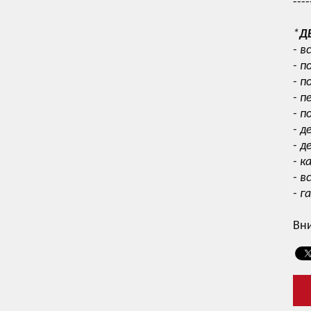
----
*
Д
- в
- п
- п
- п
- п
- д
- д
- к
- в
- г
Вни