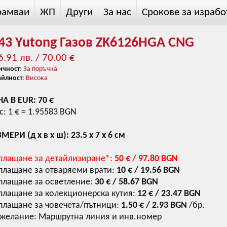
рамваи
ЖП
Други
За нас
Срокове за израбо
:43 Yutong Газов ZK6126HGA CNG
6.91 лв. / 70.00 €
ичност
:
За поръчка
айлност
:
Висока
А В EUR: 70 €
с: 1
€ = 1.95583 BGN
МЕРИ (д х в х ш): 23.5 х 7 х 6 см
плащане за детайлизиране*:
50
€ / 97.80 BGN
плащане за отваряеми врати:
10
€ / 19.56 BGN
плащане за осветление:
30
€ / 58.67 BGN
плащане за колекционерска кутия:
12
€ / 23.47 BGN
плащане за човечета/пътници:
1.50
€ / 2.93 BGN
/бр.
 желание: Маршрутна линия и инв.номер