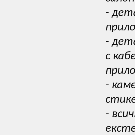
- дет
прил
- де
с каб
прил
- кам
стике
- вси
екст