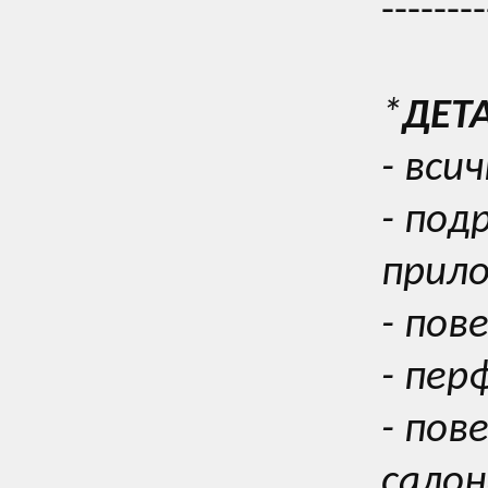
--------
*
ДЕТ
- вси
- под
прил
- пов
- пер
- пов
салон