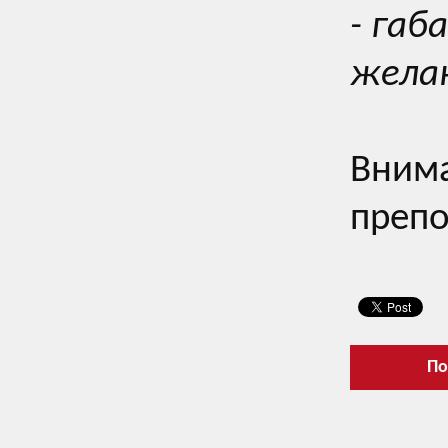
- габ
жела
Внима
препо
По