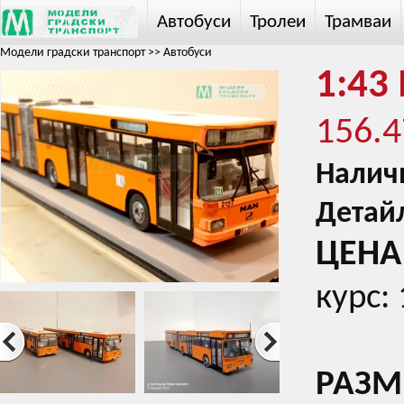
Автобуси
Тролеи
Трамваи
Модели градски транспорт
>>
Автобуси
1:43
156.4
Налич
Детай
ЦЕНА 
курс:
РАЗМЕ