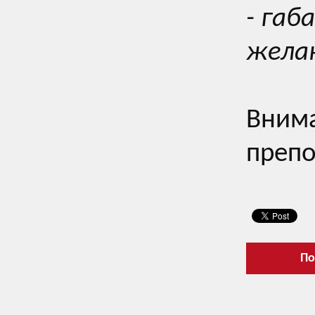
- габ
жела
Внима
препо
По