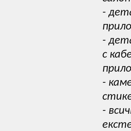
- дет
прил
- де
с каб
прил
- кам
стике
- вси
екст