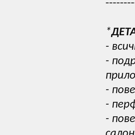
--------
*
ДЕТ
- вси
- под
прил
- пов
- пер
- пов
салон