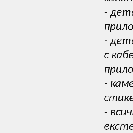
- дет
прил
- де
с каб
прил
- кам
стике
- вси
екст