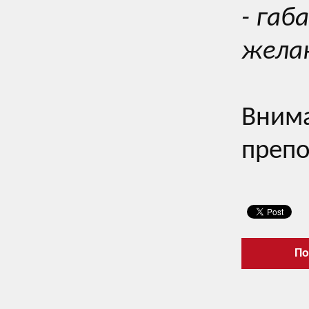
- габ
жела
Внима
препо
По