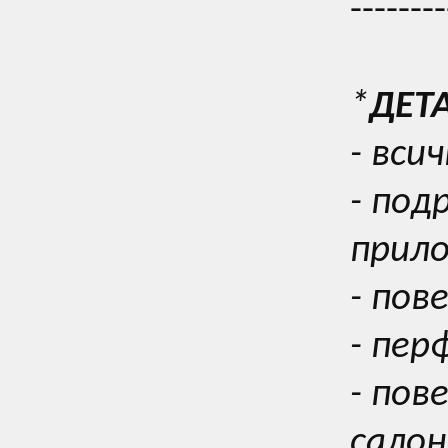
--------
*
ДЕТ
- вси
- под
прил
- пов
- пер
- пов
салон