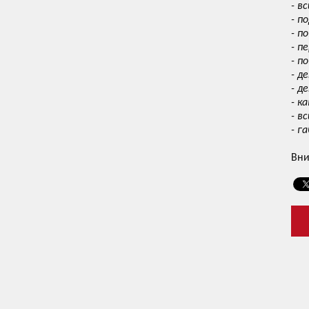
- в
- п
- п
- п
- п
- д
- д
- к
- в
- г
Вни