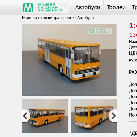
Автобуси
Тролеи
Т
Модели градски транспорт
>>
Автобуси
1:
13
Нал
Дет
ЦЕН
кур
РАЗ
Доп
Доп
Доп
Доп
Доп
По 
-----
*
ДЕ