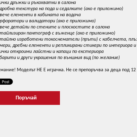
сички дръжки и ръкохватки в салона
одробна текстура на пода и седалките (ако е приложимо)
овече елементи в кабината на водача
ерфоратори и валидатори (ако е приложимо)
овече детайли по стените и плоскостите в салона
етайлизиран пантограф с въженце (ако е приложимо)
етайлно изработени токоснематели (пръти) с кабелчета, плъз
амери, дребни елементи и репликирани стикери по интериора и
сички откроими лайстни и капаци по екстериора
абарити и други украшения по външния вид (по желание)
мание! Моделът НЕ Е играчка. Не се препоръчва за деца под 12
Поръчай