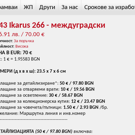
рамваи
ЖП
Други
За нас
Срокове за израбо
43 Ikarus 266 - междуградски
6.91 лв. / 70.00 €
ичност
:
За поръчка
айлност
:
Висока
А В EUR: 70 €
с: 1 € = 1.95583 BGN
МЕРИ (д х в х ш): 23.5 х 7 х 6 см
лащане за детайлизиране*:
50
€ / 97.80 BGN
лащане за отваряеми врати:
10
€ / 19.56 BGN
лащане за осветление:
30
€ / 58.67 BGN
лащане за колекционерска кутия:
12
€ / 23.47 BGN
лащане за човечета/пътници:
1.50
€ / 2.93 BGN
/бр.
желание: Маршрутна линия и инв.номер
---------------------------------------------
ТАЙЛИЗАЦИЯТА (
50
€ / 97.80 BGN
)
включва: