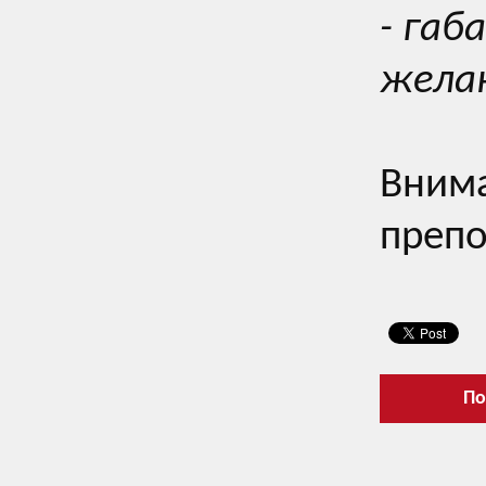
- габ
жела
Внима
препо
По