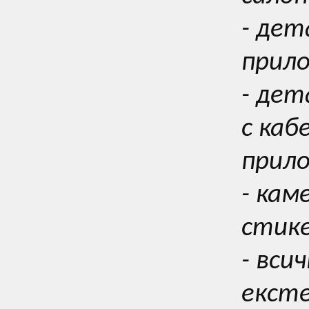
- дет
прил
- де
с каб
прил
- кам
стике
- вси
екст