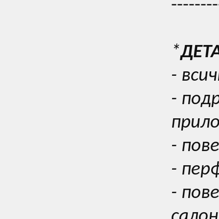
--------
*
ДЕТ
- вси
- под
прил
- пов
- пер
- пов
салон